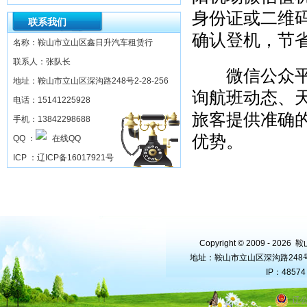
身份证或二维码
联系我们
确认登机，节
名称：鞍山市立山区鑫日升汽车租赁行
联系人：张队长
微信公众平台
地址：鞍山市立山区深沟路248号2-28-256
询航班动态、
电话：15141225928
旅客提供准确
手机：13842298688
优势。
QQ ：
ICP ：
辽ICP备16017921号
Copyright © 2009 - 202
地址：鞍山市立山区深沟路248号2-2
IP：4857
辽公