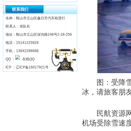
联系我们
名称：鞍山市立山区鑫日升汽车租赁行
联系人：张队长
地址：鞍山市立山区深沟路248号2-28-256
电话：15141225928
手机：13842298688
QQ ：
ICP ：
辽ICP备16017921号
图：受降雪天
冰，请旅客朋
民航资源网20
机场受除雪速度