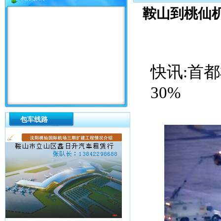
鞍山到桃仙机
快讯:首
30%
包车线路