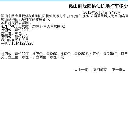
鞍山到沈阳桃仙机场打车多少
2012年5月17日 3489次
鞍山车队专业提供鞍山到沈阳桃仙机场打车,拼车,包车,服务,公司秉承以人为本,顾客
鞍山到桃仙机场打车的费用如下:
本月起实行会员制，
包车
150元,三次赠一次拼车(单人单次白天)
拼四位
、每位50元，
拼三位
、每位60、
拼两位
、每位80元
我们的联系方式是:
手机：15141225928
拼四位、每位50元，拼三位、每位60、拼两位、每位80元 拼四位、每位50元，拼三
元，拼三位、每位60、拼两位、每位80元
←上一页
返回前页
下一页→